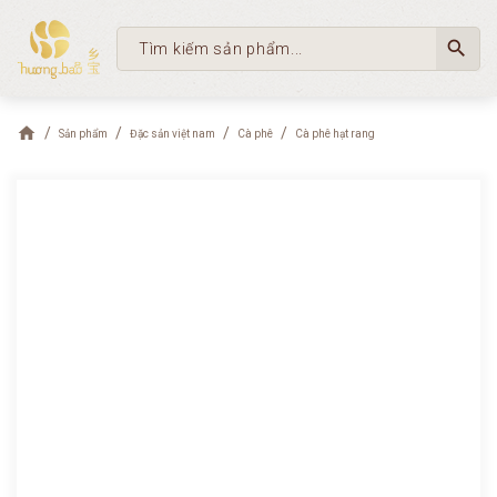
search
Sản phẩm
Đặc sản việt nam
Cà phê
Cà phê hạt rang