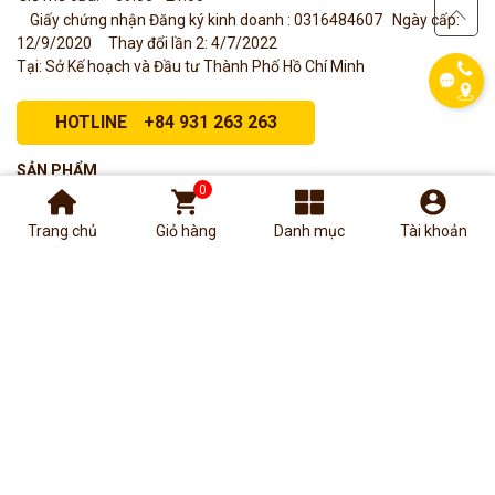
Giấy chứng nhận Đăng ký kinh doanh : 0316484607
Ngày cấp:
12/9/2020
Thay đổi lần 2: 4/7/2022
Tại: Sở Kế hoạch và Đầu tư Thành Phố Hồ Chí Minh
HOTLINE
+84 931 263 263
SẢN PHẨM
0
shopping_cart
account_circle
TRẦM HƯƠNG
Trang chủ
Giỏ hàng
Danh mục
Tài khoản
SỨC KHỎE
ĐẶC SẢN VIỆT NAM
ĐIÊU KHẮC - THỦ CÔNG MỸ NGHỆ
HỖ TRỢ KHÁCH HÀNG
CHÍNH SÁCH THANH TOÁN
CHÍNH SÁCH GIAO HÀNG
CHÍNH SÁCH BẢO MẬT
CHÍNH SÁCH BẢO HÀNH, ĐỔI TRẢ