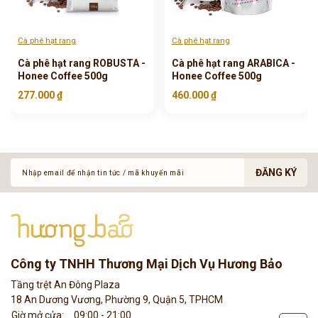
Cà phê hạt rang
Cà phê hạt rang
Cà phê hạt rang ROBUSTA -
Cà phê hạt rang ARABICA -
Honee Coffee 500g
Honee Coffee 500g
277.000 ₫
460.000 ₫
ĐĂNG KÝ
Công ty TNHH Thương Mại Dịch Vụ Hương Bảo
phone
Tầng trệt An Đông Plaza
18 An Dương Vương, Phường 9, Quận 5, TPHCM
Giờ mở cửa:
09:00 - 21:00