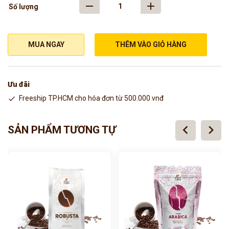
Số lượng
MUA NGAY
THÊM VÀO GIỎ HÀNG
Ưu đãi
Freeship TP.HCM cho hóa đơn từ 500.000 vnđ
chevron_left
chevron_right
SẢN PHẨM TƯƠNG TỰ