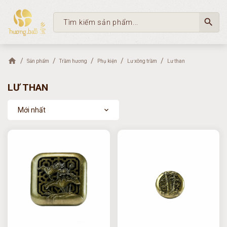
search
Sản phẩm
Trầm hương
Phụ kiện
Lư xông trầm
Lư than
LƯ THAN
Mới nhất
expand_more