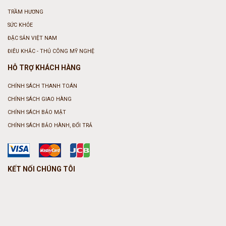
TRẦM HƯƠNG
SỨC KHỎE
ĐẶC SẢN VIỆT NAM
ĐIÊU KHẮC - THỦ CÔNG MỸ NGHỆ
HỖ TRỢ KHÁCH HÀNG
CHÍNH SÁCH THANH TOÁN
CHÍNH SÁCH GIAO HÀNG
CHÍNH SÁCH BẢO MẬT
CHÍNH SÁCH BẢO HÀNH, ĐỔI TRẢ
KẾT NỐI CHÚNG TÔI
phone