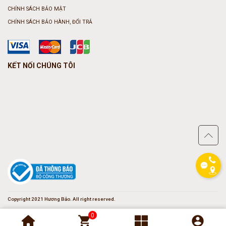
CHÍNH SÁCH BẢO MẬT
CHÍNH SÁCH BẢO HÀNH, ĐỔI TRẢ
KẾT NỐI CHÚNG TÔI
phone
Copyright 2021 Hương Bảo. All right reserved.
0
shopping_cart
account_circle