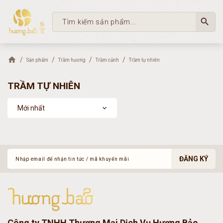
search
Sản phẩm
Trầm hương
Trầm cảnh
Trầm tự nhiên
TRẦM TỰ NHIÊN
Mới nhất
expand_more
ĐĂNG KÝ
Công ty TNHH Thương Mại Dịch Vụ Hương Bảo