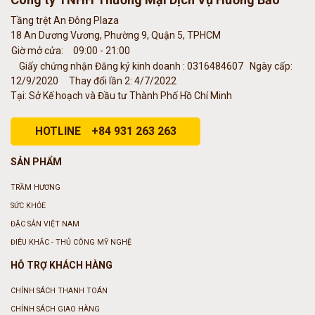
Tầng trệt An Đông Plaza
18 An Dương Vương, Phường 9, Quận 5, TPHCM
Giờ mở cửa:
09:00 - 21:00
Giấy chứng nhận Đăng ký kinh doanh : 0316484607
Ngày cấp:
12/9/2020
Thay đổi lần 2: 4/7/2022
Tại: Sở Kế hoạch và Đầu tư Thành Phố Hồ Chí Minh
HOTLINE
+84 931 263 263
SẢN PHẨM
TRẦM HƯƠNG
SỨC KHỎE
ĐẶC SẢN VIỆT NAM
ĐIÊU KHẮC - THỦ CÔNG MỸ NGHỆ
HỖ TRỢ KHÁCH HÀNG
CHÍNH SÁCH THANH TOÁN
CHÍNH SÁCH GIAO HÀNG