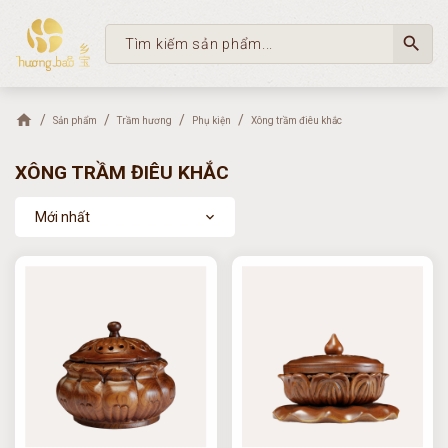
search
Sản phẩm
Trầm hương
Phụ kiện
Xông trầm điêu khắc
XÔNG TRẦM ĐIÊU KHẮC
Mới nhất
expand_more