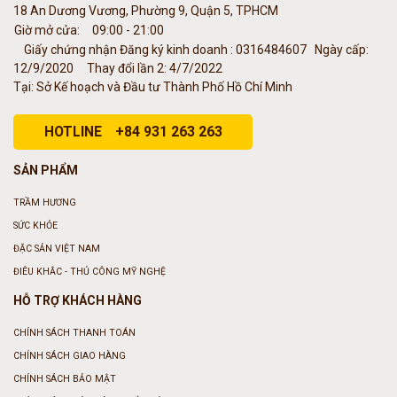
18 An Dương Vương, Phường 9, Quận 5, TPHCM
Giờ mở cửa:
09:00 - 21:00
Giấy chứng nhận Đăng ký kinh doanh : 0316484607
Ngày cấp:
12/9/2020
Thay đổi lần 2: 4/7/2022
Tại: Sở Kế hoạch và Đầu tư Thành Phố Hồ Chí Minh
HOTLINE
+84 931 263 263
SẢN PHẨM
TRẦM HƯƠNG
SỨC KHỎE
ĐẶC SẢN VIỆT NAM
ĐIÊU KHẮC - THỦ CÔNG MỸ NGHỆ
HỖ TRỢ KHÁCH HÀNG
CHÍNH SÁCH THANH TOÁN
CHÍNH SÁCH GIAO HÀNG
CHÍNH SÁCH BẢO MẬT