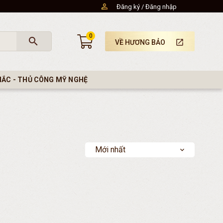
Đăng ký
Đăng nhập
0
search
launch
VỀ HƯƠNG BẢO
HẮC - THỦ CÔNG MỸ NGHỆ
Mới nhất
expand_more