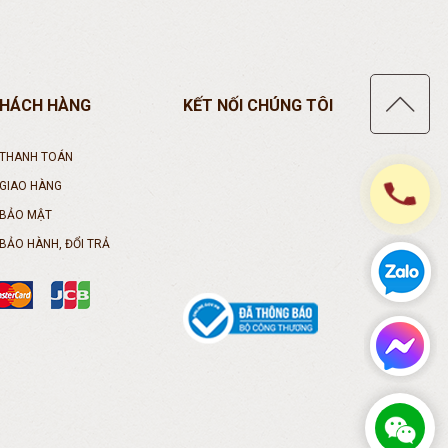
KHÁCH HÀNG
KẾT NỐI CHÚNG TÔI
 THANH TOÁN
phone
 GIAO HÀNG
 BẢO MẬT
BẢO HÀNH, ĐỔI TRẢ