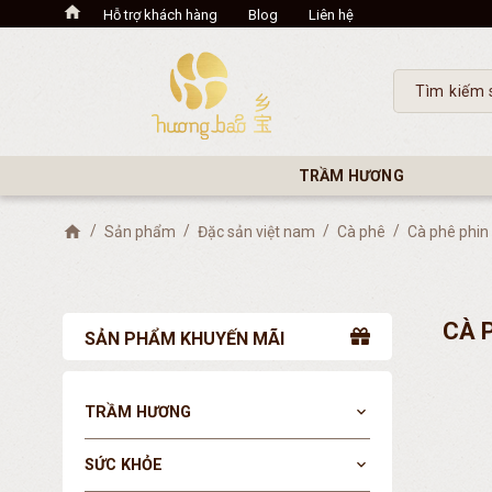
Hỗ trợ khách hàng
Blog
Liên hệ
TRẦM HƯƠNG
Sản phẩm
Đặc sản việt nam
Cà phê
Cà phê phin g
CÀ P
SẢN PHẨM KHUYẾN MÃI
TRẦM HƯƠNG
expand_more
SỨC KHỎE
expand_more