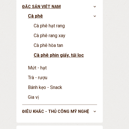
ĐẶC SẢN VIỆT NAM
expand_more
Cà phê
expand_more
Cà phê hạt rang
Cà phê rang xay
Cà phê hòa tan
Cà phê phin giấy, túi lọc
Mứt - hạt
Trà - rượu
Bánh kẹo - Snack
Gia vị
ĐIÊU KHẮC - THỦ CÔNG MỸ NGHỆ
expand_more