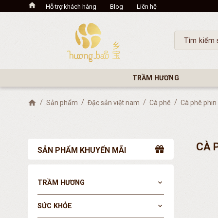
Hỗ trợ khách hàng
Blog
Liên hệ
TRẦM HƯƠNG
Sản phẩm
Đặc sản việt nam
Cà phê
Cà phê phin g
CÀ P
SẢN PHẨM KHUYẾN MÃI
TRẦM HƯƠNG
expand_more
SỨC KHỎE
expand_more