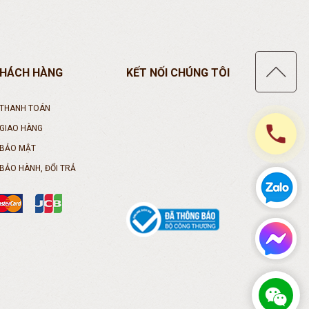
KHÁCH HÀNG
KẾT NỐI CHÚNG TÔI
 THANH TOÁN
phone
 GIAO HÀNG
 BẢO MẬT
BẢO HÀNH, ĐỔI TRẢ