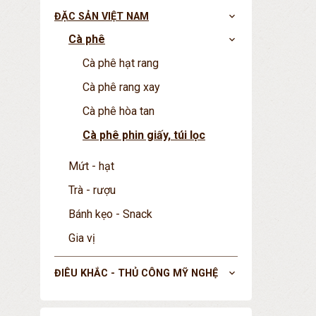
ĐẶC SẢN VIỆT NAM
expand_more
Cà phê
expand_more
Cà phê hạt rang
Cà phê rang xay
Cà phê hòa tan
Cà phê phin giấy, túi lọc
Mứt - hạt
Trà - rượu
Bánh kẹo - Snack
Gia vị
ĐIÊU KHẮC - THỦ CÔNG MỸ NGHỆ
expand_more