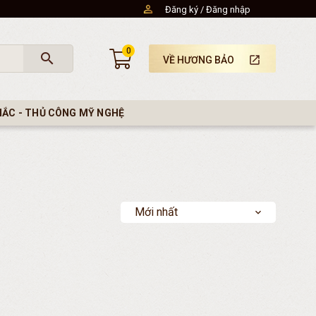
Đăng ký
Đăng nhập
0
search
launch
VỀ HƯƠNG BẢO
HẮC - THỦ CÔNG MỸ NGHỆ
Mới nhất
expand_more