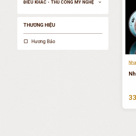
ĐIÊU KHẮC - THỦ CÔNG MỸ NGHỆ
expand_more
THƯƠNG HIỆU
Hương Bảo
Nha
Nh
33