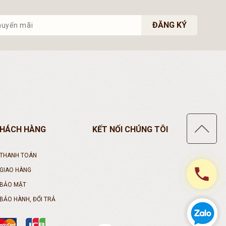
ĐĂNG KÝ
KHÁCH HÀNG
KẾT NỐI CHÚNG TÔI
 THANH TOÁN
phone
 GIAO HÀNG
 BẢO MẬT
BẢO HÀNH, ĐỔI TRẢ