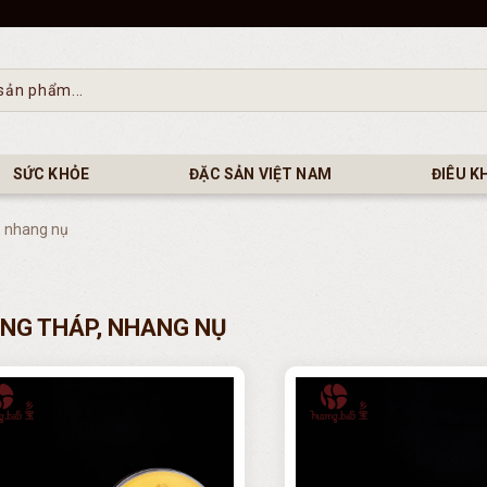
SỨC KHỎE
ĐẶC SẢN VIỆT NAM
ĐIÊU K
, nhang nụ
NG THÁP, NHANG NỤ