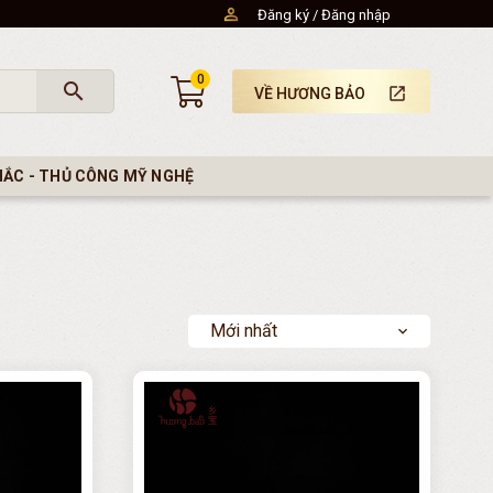
Đăng ký
Đăng nhập
0
search
launch
VỀ HƯƠNG BẢO
HẮC - THỦ CÔNG MỸ NGHỆ
Mới nhất
expand_more