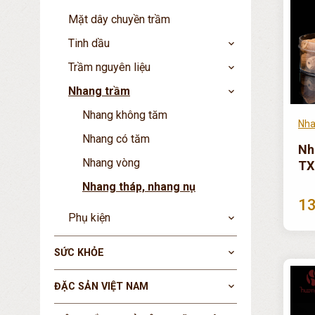
Mặt dây chuyền trầm
Tinh dầu
expand_more
Trầm nguyên liệu
expand_more
Nhang trầm
expand_more
Nhang không tăm
Nha
Nhang có tăm
Nh
Nhang vòng
TX
Nhang tháp, nhang nụ
13
Phụ kiện
expand_more
SỨC KHỎE
expand_more
ĐẶC SẢN VIỆT NAM
expand_more