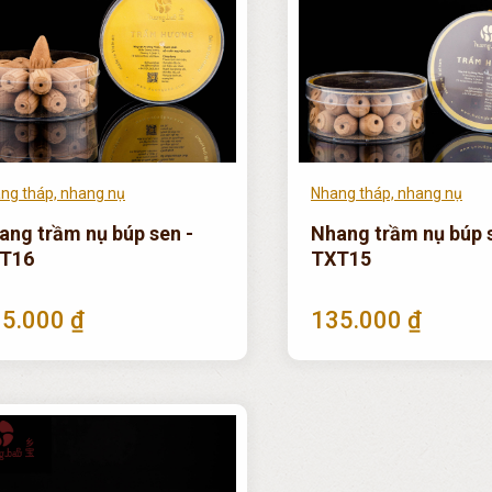
ng tháp, nhang nụ
Nhang tháp, nhang nụ
ang trầm nụ búp sen -
Nhang trầm nụ búp 
T16
TXT15
5.000 ₫
135.000 ₫