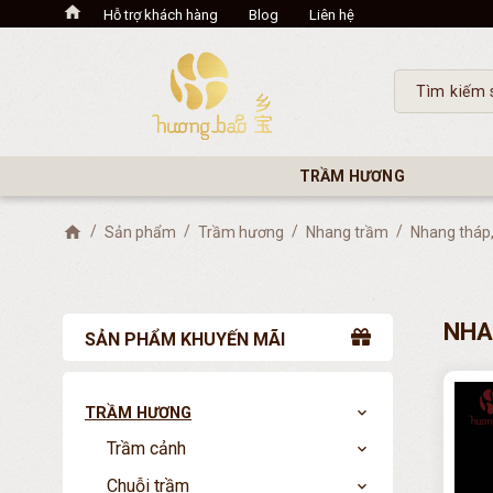
Hỗ trợ khách hàng
Blog
Liên hệ
TRẦM HƯƠNG
Sản phẩm
Trầm hương
Nhang trầm
Nhang tháp
NHA
SẢN PHẨM KHUYẾN MÃI
TRẦM HƯƠNG
expand_more
Trầm cảnh
expand_more
Chuỗi trầm
expand_more