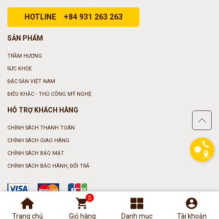
HOTLINE
+84 931 263 263
SẢN PHẨM
TRẦM HƯƠNG
SỨC KHỎE
ĐẶC SẢN VIỆT NAM
phone
ĐIÊU KHẮC - THỦ CÔNG MỸ NGHỆ
HỖ TRỢ KHÁCH HÀNG
CHÍNH SÁCH THANH TOÁN
CHÍNH SÁCH GIAO HÀNG
CHÍNH SÁCH BẢO MẬT
CHÍNH SÁCH BẢO HÀNH, ĐỔI TRẢ
0
shopping_cart
account_circle
KẾT NỐI CHÚNG TÔI
DANH MỤC SẢN PHẨM
BỘ LỌC SẢN PHẨM
Trang chủ
Giỏ hàng
Danh mục
Tài khoản