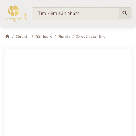
search
Sản phẩm
Trầm hương
Phụ kiện
Xông trầm chạm lộng