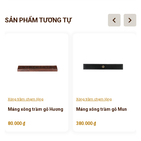
chevron_left
chevron_right
SẢN PHẨM TƯƠNG TỰ
Xông trầm chạm lộng
Xông trầm chạm lộng
Máng xông trầm gỗ Hương
Máng xông trầm gỗ Mun
80.000 ₫
380.000 ₫