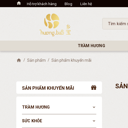
Hỗ trợ khách hàng
Blog
Liên hệ
TRẦM HƯƠNG
Sản phẩm
Sản phẩm khuyến mãi
SẢN
SẢN PHẨM KHUYẾN MÃI
TRẦM HƯƠNG
expand_more
SỨC KHỎE
expand_more