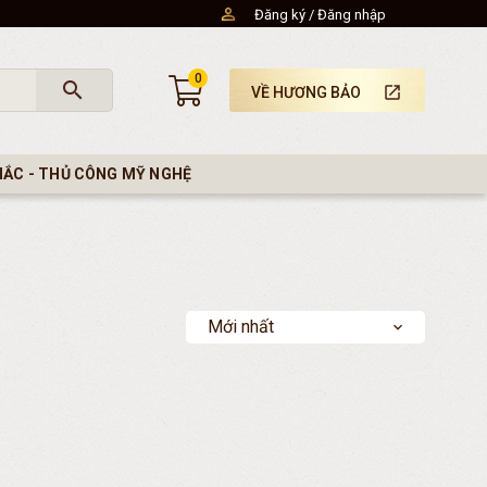
Đăng ký
Đăng nhập
0
search
launch
VỀ HƯƠNG BẢO
HẮC - THỦ CÔNG MỸ NGHỆ
Mới nhất
expand_more