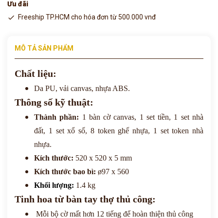
Ưu đãi
Freeship TP.HCM cho hóa đơn từ 500.000 vnđ
MÔ TẢ SẢN PHẨM
Chất liệu:
Da PU, vải canvas, nhựa ABS.
Thông số kỹ thuật:
Thành phần:
1 bàn cờ canvas, 1 set tiền, 1 set nhà
đất, 1 set xổ số, 8 token ghế nhựa, 1 set token nhà
nhựa.
Kích thước:
520 x 520 x 5 mm
Kích thước bao bì:
ø97 x 560
Khối lượng:
1.4 kg
Tinh hoa từ bàn tay thợ thủ công:
Mỗi bộ cờ mất hơn 12 tiếng để hoàn thiện thủ công