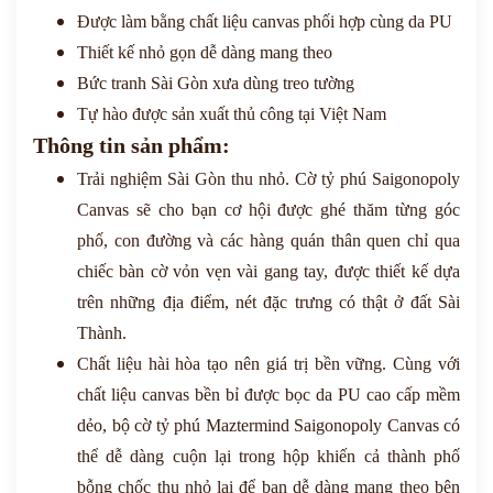
Được làm bằng chất liệu canvas phối hợp cùng da PU
Thiết kế nhỏ gọn dễ dàng mang theo
Bức tranh Sài Gòn xưa dùng treo tường
Tự hào được sản xuất thủ công tại Việt Nam
Thông tin sản phẩm:
T
rải nghiệm Sài Gòn thu nhỏ.
Cờ tỷ phú Saigonopoly
Canvas sẽ cho bạn cơ hội được ghé thăm từng góc
phố, con đường và các hàng quán thân quen chỉ qua
chiếc bàn cờ vỏn vẹn vài gang tay, được thiết kế dựa
trên những địa điểm, nét đặc trưng có thật ở đất Sài
Thành.
Chất liệu hài hòa tạo nên giá trị bền vững. Cùng với
chất liệu canvas bền bỉ được bọc da PU cao cấp mềm
dẻo, bộ cờ tỷ phú Maztermind Saigonopoly Canvas có
thể dễ dàng cuộn lại trong hộp khiến cả thành phố
bỗng chốc thu nhỏ lại để bạn dễ dàng mang theo bên