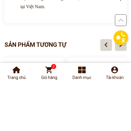
phone
tại Việt Nam.
chevron_left
chevron_right
SẢN PHẨM TƯƠNG TỰ
0
shopping_cart
account_circle
Trang chủ
Giỏ hàng
Danh mục
Tài khoản
TẠM HẾT HÀNG
Đồ chơi giải trí
Đồ chơi giải trí
Bộ cờ cá ngựa thành Troy
Bộ cờ vua Premium