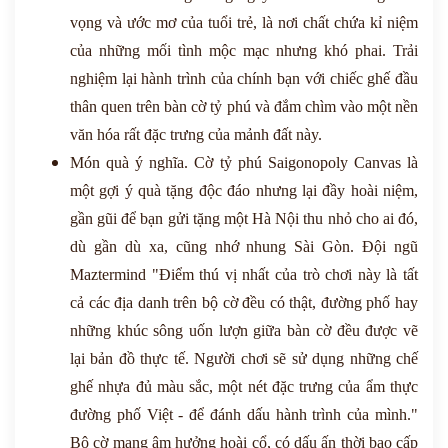
vọng và ước mơ của tuổi trẻ, là nơi chất chứa kỉ niệm
của những mối tình mộc mạc nhưng khó phai. Trải
nghiệm lại hành trình của chính bạn với chiếc ghế đầu
thân quen trên bàn cờ tỷ phú và đắm chìm vào một nền
văn hóa rất đặc trưng của mảnh đất này.
Món quà ý nghĩa. Cờ tỷ phú Saigonopoly Canvas là
một gợi ý quà tặng độc đáo nhưng lại đầy hoài niệm,
gần gũi để bạn gửi tặng một Hà Nội thu nhỏ cho ai đó,
dù gần dù xa, cũng nhớ nhung Sài Gòn. Đội ngũ
Maztermind "Điểm thú vị nhất của trò chơi này là tất
cả các địa danh trên bộ cờ đều có thật, đường phố hay
những khúc sông uốn lượn giữa bàn cờ đều được vẽ
lại bản đồ thực tế. Người chơi sẽ sử dụng những chế
ghế nhựa đủ màu sắc, một nét đặc trưng của ẩm thực
đường phố Việt - để đánh dấu hành trình của mình."
Bộ cờ mang âm hưởng hoài cổ, có dấu ấn thời bao cấp