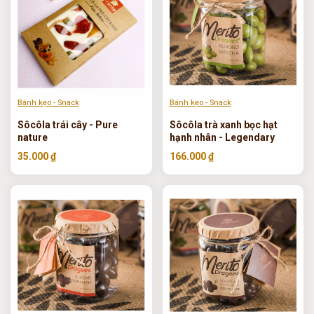
Bánh kẹo - Snack
Bánh kẹo - Snack
Sôcôla trái cây - Pure
Sôcôla trà xanh bọc hạt
nature
hạnh nhân - Legendary
35.000 ₫
166.000 ₫