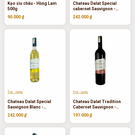
Kẹo sìu châu - Hồng Lam
Chateau Dalat Special
500g
cabernet Sauvignon -
Ladofoods 750ml
90.000 ₫
242.000 ₫
Trà - rượu
Trà - rượu
Chateau Dalat Special
Chateau Dalat Tradition
Sauvignon Blanc -
Cabernet Sauvignon -
Ladofoods 750 ml
Ladofoods 750ml
242.000 ₫
191.000 ₫