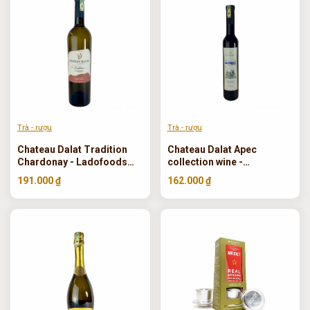
Trà - rượu
Trà - rượu
Chateau Dalat Tradition
Chateau Dalat Apec
Chardonay - Ladofoods
collection wine -
750ml
Ladofoods 375 ml
191.000 ₫
162.000 ₫