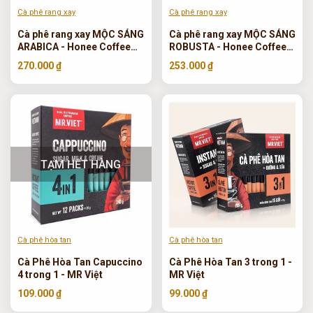
Cà phê rang xay
Cà phê rang xay
Cà phê rang xay MỘC SÁNG
Cà phê rang xay MỘC SÁNG
ARABICA - Honee Coffee
ROBUSTA - Honee Coffee
450g
450g
270.000 ₫
253.000 ₫
TẠM HẾT HÀNG
Cà phê hòa tan
Cà phê hòa tan
Cà Phê Hòa Tan Capuccino
Cà Phê Hòa Tan 3 trong 1 -
4 trong 1 - MR Việt
MR Việt
109.000 ₫
99.000 ₫