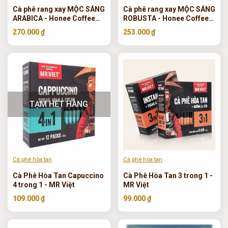
Cà phê rang xay MỘC SÁNG
Cà phê rang xay MỘC SÁNG
ARABICA - Honee Coffee
ROBUSTA - Honee Coffee
450g
450g
270.000 ₫
253.000 ₫
TẠM HẾT HÀNG
Cà phê hòa tan
Cà phê hòa tan
Cà Phê Hòa Tan Capuccino
Cà Phê Hòa Tan 3 trong 1 -
4 trong 1 - MR Việt
MR Việt
109.000 ₫
99.000 ₫