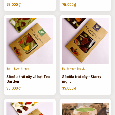
COCOFARM 300g
75.000 ₫
75.000 ₫
Bánh kẹo - Snack
Bánh kẹo - Snack
Sôcôla trái cây và hạt Tea
Sôcôla trái cây - Starry
Garden
night
35.000 ₫
35.000 ₫