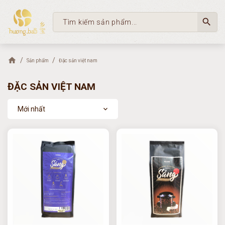
search
Sản phẩm
Đặc sản việt nam
ĐẶC SẢN VIỆT NAM
Mới nhất
expand_more