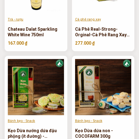
Trà - rượu
Cà phê rang xay
Chateau Dalat Sparkling
Cà Phê Real-Strong-
White Wine 750ml
Orginal-Cà Phê Rang Xay
hộp - MR.VIET 250g
167.000 ₫
277.000 ₫
Bánh kẹo - Snack
Bánh kẹo - Snack
Kẹo Dừa nướng dứa đậu
Kẹo Dừa dứa non -
phộng (ít đường) -
COCOFARM 300g