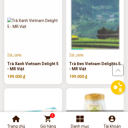
phone
Trà - rượu
Trà - rượu
Trà Xanh Vietnam Delight 5
Trà Đen Vietnam Delights 5
- MR Việt
- MR Việt
199.000 ₫
199.000 ₫
0
TẠM HẾT HÀNG
shopping_cart
account_circle
DANH MỤC SẢN PHẨM
BỘ LỌC SẢN PHẨM
Trang chủ
Giỏ hàng
Danh mục
Tài khoản