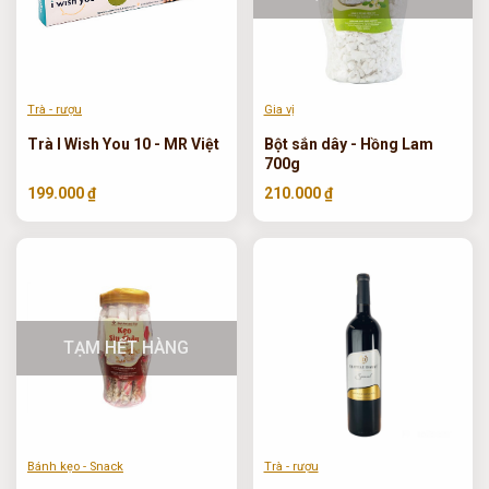
Trà - rượu
Gia vị
Trà I Wish You 10 - MR Việt
Bột sắn dây - Hồng Lam
700g
199.000 ₫
210.000 ₫
TẠM HẾT HÀNG
Bánh kẹo - Snack
Trà - rượu