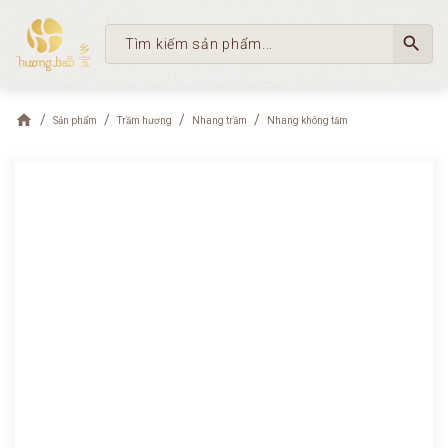
search
Sản phẩm
Trầm hương
Nhang trầm
Nhang không tăm