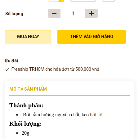
Số lượng
MUA NGAY
THÊM VÀO GIỎ HÀNG
Ưu đãi
Freeship TP.HCM cho hóa đơn từ 500.000 vnđ
MÔ TẢ SẢN PHẨM
Thành phần:
Bột trầm hương nguyên chất, keo
bời lời
.
Khối lượng:
20g