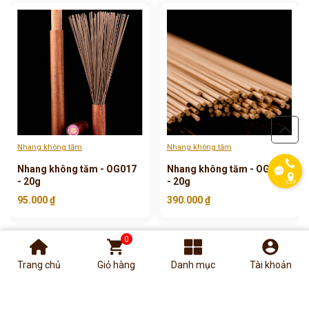
phone
Nhang không tăm
Nhang không tăm
Nhang không tăm - OG017
Nhang không tăm - OG020
- 20g
- 20g
95.000 ₫
390.000 ₫
0
shopping_cart
account_circle
Trang chủ
Giỏ hàng
Danh mục
Tài khoản
ĐĂNG KÝ