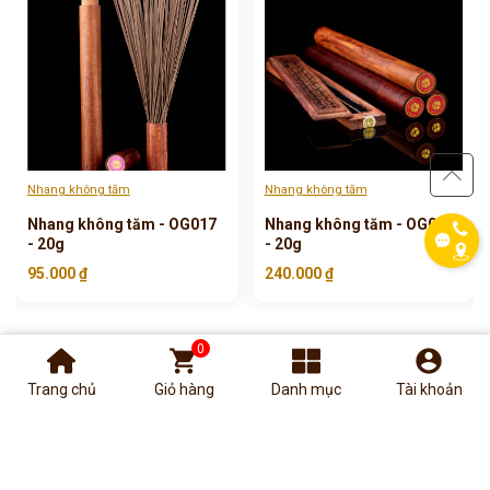
phone
Nhang không tăm
Nhang không tăm
Nhang không tăm - OG017
Nhang không tăm - OG018
- 20g
- 20g
95.000 ₫
240.000 ₫
0
shopping_cart
account_circle
Trang chủ
Giỏ hàng
Danh mục
Tài khoản
ĐĂNG KÝ