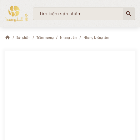
search
Sản phẩm
Trầm hương
Nhang trầm
Nhang không tăm