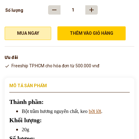
Số lượng
MUA NGAY
THÊM VÀO GIỎ HÀNG
Ưu đãi
Freeship TP.HCM cho hóa đơn từ 500.000 vnđ
MÔ TẢ SẢN PHẨM
Thành phần:
Bột trầm hương nguyên chất, keo
bời lời
.
Khối lượng:
20g
Số lượng: