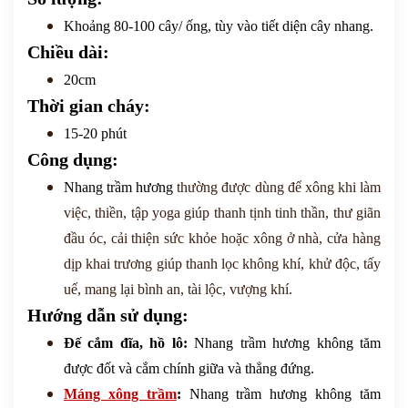
Khoảng 80-100 cây/ ống, tùy vào tiết diện cây nhang.
Chiều dài:
20cm
Thời gian cháy:
15-20 phút
Công dụng:
Nhang trầm hương
thường được dùng để xông khi làm
việc, thiền, tập yoga
giúp thanh tịnh tinh thần, thư giãn
đầu óc, cải thiện sức khỏe
hoặc xông
ở nhà, cửa hàng
dịp khai trương giúp
thanh lọc không khí, khử độc, tấy
uế, mang lại bình an, tài lộc, vượng khí.
Hướng dẫn sử dụng:
Đế cắm đĩa, hồ lô:
N
hang trầm hương không tăm
được đốt và cắm chính giữa và thẳng đứng.
Máng xông trầm
:
N
hang trầm hương không tăm