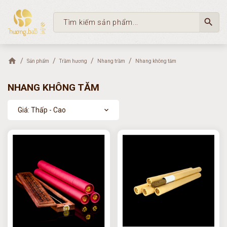
search
Sản phẩm
Trầm hương
Nhang trầm
Nhang không tăm
NHANG KHÔNG TĂM
Giá: Thấp - Cao
expand_more