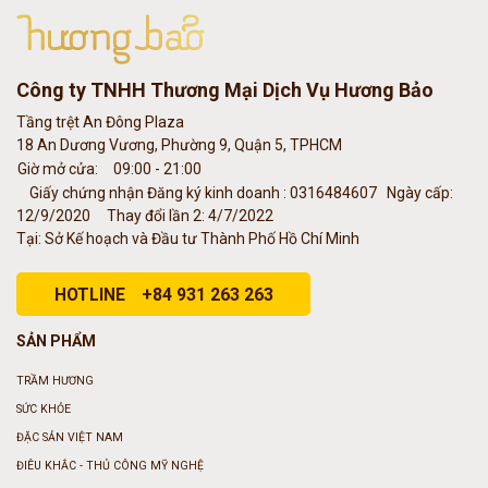
Công ty TNHH Thương Mại Dịch Vụ Hương Bảo
Tầng trệt An Đông Plaza
18 An Dương Vương, Phường 9, Quận 5, TPHCM
Giờ mở cửa:
09:00 - 21:00
Giấy chứng nhận Đăng ký kinh doanh : 0316484607
Ngày cấp:
12/9/2020
Thay đổi lần 2: 4/7/2022
Tại: Sở Kế hoạch và Đầu tư Thành Phố Hồ Chí Minh
HOTLINE
+84 931 263 263
SẢN PHẨM
TRẦM HƯƠNG
SỨC KHỎE
ĐẶC SẢN VIỆT NAM
ĐIÊU KHẮC - THỦ CÔNG MỸ NGHỆ