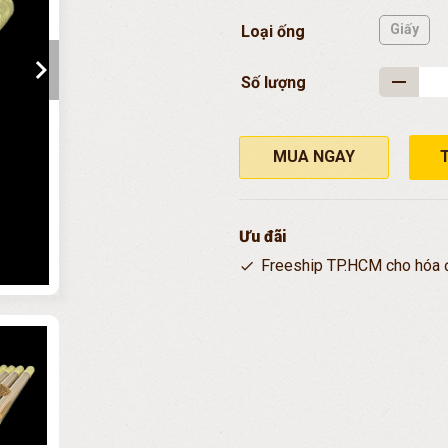
Giấy
Loại ống
chevron_right
Số lượng
MUA NGAY
Ưu đãi
Freeship TP.HCM cho hóa 