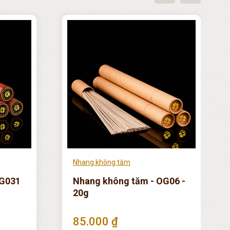
Nhang không tăm
OG031
Nhang không tăm - OG06 -
20g
85.000 ₫