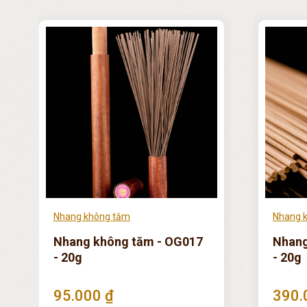
Nhang không tăm
Nhang 
Nhang không tăm - OG017
Nhang
- 20g
- 20g
95.000 ₫
390.