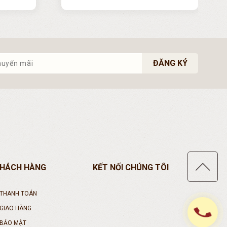
ĐĂNG KÝ
KHÁCH HÀNG
KẾT NỐI CHÚNG TÔI
 THANH TOÁN
phone
 GIAO HÀNG
 BẢO MẬT