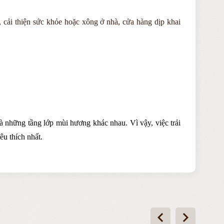
, cải thiện sức khỏe
hoặc xông
ở nhà, cửa hàng dịp khai
 những tầng lớp mùi hương khác nhau. Vì vậy, việc trải
u thích nhất.
chevron_left
chevron_right