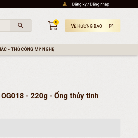
Đăng ký
Đăng nhập
0
search
launch
VỀ HƯƠNG BẢO
HẮC - THỦ CÔNG MỸ NGHỆ
OG018 - 220g - Ống thủy tinh