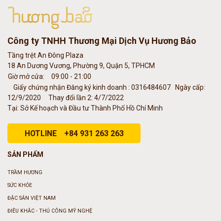
Công ty TNHH Thương Mại Dịch Vụ Hương Bảo
Tầng trệt An Đông Plaza
18 An Dương Vương, Phường 9, Quận 5, TPHCM
Giờ mở cửa:
09:00 - 21:00
Giấy chứng nhận Đăng ký kinh doanh : 0316484607
Ngày cấp:
12/9/2020
Thay đổi lần 2: 4/7/2022
Tại: Sở Kế hoạch và Đầu tư Thành Phố Hồ Chí Minh
HOTLINE
+84 931 263 263
SẢN PHẨM
TRẦM HƯƠNG
SỨC KHỎE
ĐẶC SẢN VIỆT NAM
ĐIÊU KHẮC - THỦ CÔNG MỸ NGHỆ