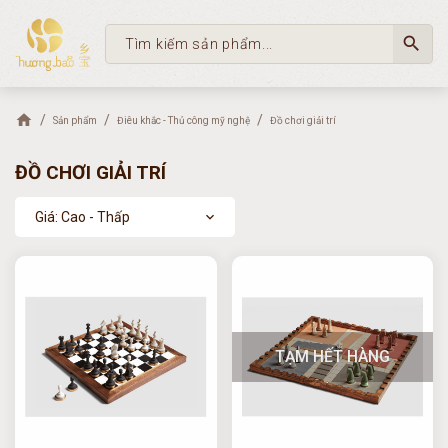
search
Sản phẩm
Điêu khắc - Thủ công mỹ nghệ
Đồ chơi giải trí
ĐỒ CHƠI GIẢI TRÍ
Giá: Cao - Thấp
expand_more
TẠM HẾT HÀNG