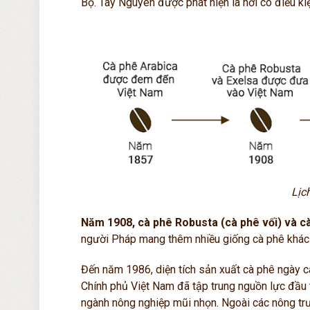
Bộ. Tây Nguyên được phát hiện là nơi có điều kiệ
Lịc
Năm 1908, cà phê Robusta (cà phê vối) và c
người Pháp mang thêm nhiều giống cà phê khác 
Đ
ến năm 1986, diện tích sản xuất cà phê ngày 
Chính phủ Việt Nam đã tập trung nguồn lực đầu 
ngành nông nghiệp mũi nhọn. Ngoài các nông trư