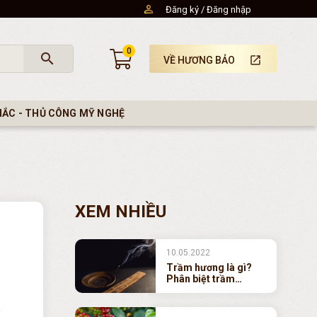
Đăng ký
Đăng nhập
0
search
launch
VỀ HƯƠNG BẢO
HẮC - THỦ CÔNG MỸ NGHỆ
XEM NHIỀU
10.05.2022
Trầm hương là gì?
Phân biệt trầm
hương thiên nhiên,
trầm hương nhân tạo
(Dó vườn) và trầm