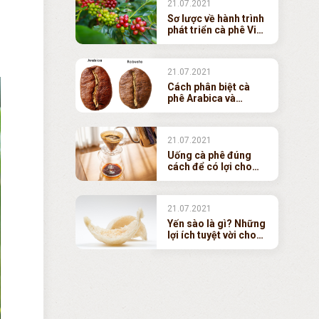
21.07.2021
hương công nghệ (ép
dầu)
Sơ lược về hành trình
phát triển cà phê Việt
Nam
21.07.2021
Cách phân biệt cà
phê Arabica và
Robusta
21.07.2021
Uống cà phê đúng
cách để có lợi cho
sức khoẻ
21.07.2021
Yến sào là gì? Những
lợi ích tuyệt vời cho
sức khỏe trong y học
cổ truyền và nghiên
cứu y học hiện đại